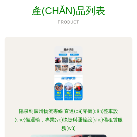
產(CHǍN)品列表
PRODUCT
陽泉到廣州物流專線 直達(dá)零擔(dān)整車設
(shè)備運輸，專業(yè)快捷與運輸設(shè)備租賃服
務(wù)