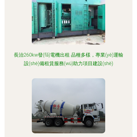
長治260kw發(fā)電機出租 品種多樣，專業(yè)運輸
設(shè)備租賃服務(wù)助力項目建設(shè)