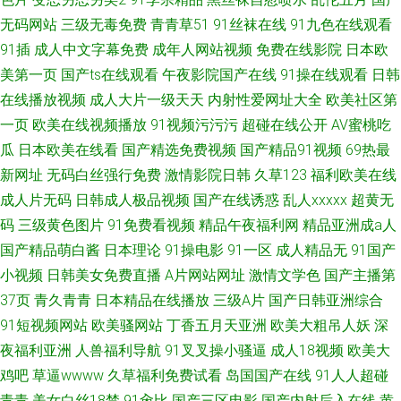
无码网站
三级无毒免费
青青草51
91丝袜在线
91九色在线观看
91插
成人中文字幕免费
成年人网站视频
免费在线影院
日本欧
美第一页
国产ts在线观看
午夜影院国产在线
91操在线观看
日韩
在线播放视频
成人大片一级天天
内射性爱网址大全
欧美社区第
一页
欧美在线视频播放
91视频污污污
超碰在线公开
AV蜜桃吃
瓜
日本欧美在线看
国产精选免费视频
国产精品91视频
69热最
新网址
无码白丝强行免费
激情影院日韩
久草123
福利欧美在线
成人片无码
日韩成人极品视频
国产在线诱惑
乱人xxxxx
超黄无
码
三级黄色图片
91免费看视频
精品午夜福利网
精品亚洲成a人
国产精品萌白酱
日本理论
91操电影
91一区
成人精品无
91国产
小视频
日韩美女免费直播
A片网站网址
激情文学色
国产主播第
37页
青久青青
日本精品在线播放
三级A片
国产日韩亚洲综合
91短视频网站
欧美骚网站
丁香五月天亚洲
欧美大粗吊人妖
深
夜福利亚洲
人兽福利导航
91叉叉操小骚逼
成人18视频
欧美大
鸡吧
草逼wwww
久草福利免费试看
岛国国产在线
91人人超碰
青青
美女白丝18禁
91肏比
国产三区电影
国产内射后入在线
黄