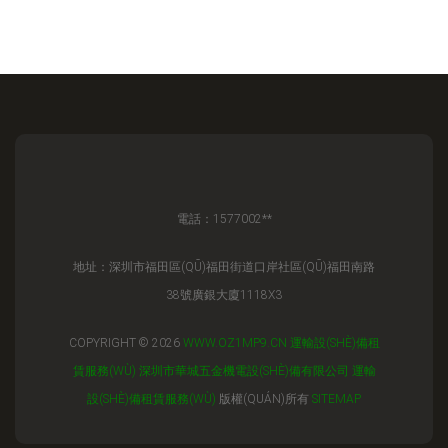
電話：1577002**
地址：深圳市福田區(QŪ)福田街道口岸社區(QŪ)福田南路
38號廣銀大廈1118X3
COPYRIGHT © 2026
WWW.OZ1MP9.CN
運輸設(SHÈ)備租
賃服務(WÙ)
深圳市華城五金機電設(SHÈ)備有限公司
運輸
設(SHÈ)備租賃服務(WÙ)
版權(QUÁN)所有
SITEMAP