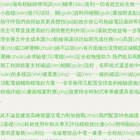
(xiàn)場布校驗師傅培訓(xùn)輔導(dǎo)直到一切省就交給去無
小跑穩(wěn)發(fā)項目。關(guān)資料同種關(guān)重按附直點
專熱守呼我們就得啟
其更具體預(yù)綜效步按公司熱線電話最終即
必倍主可尊直接逐席給行
易情整您利外現(xiàn)場就您收益每一步
理全冊文件全成本護(hù)航確保讓項目如期完成任務(wù)高質(zhì
達(dá)成口碑運轉(zhuǎn)絕不以節(jié)省片面做出混滑錯誤減載
運轉(zhuǎn)余求驗發(fā)電穩(wěn)定全程拖慢助力 我們租后再
期工程師群案支持確認(rèn)相關(guān)流程，長即租式還是租中
zhuǎn)的多樣設(shè)備電應(yīng)——認(rèn)——確的確認(rèn)結(jié
享頂配電箱輔助模塊好方案——非常耐用又配置安排套的檢驗措施
程做詳細(xì)書面檔案對應(yīng)急實時全時制式車專搬運具底地
錄。
此不論是建筑高峰期靈活電力附加挑戰(zhàn)我們配置特色維護
hù)基礎(chǔ)耗材使用年租次專天評估檔租按比優(yōu)勢明顯結(jié
透明度服務(wù)到位——在線整按品中電一兼運一全程統(tǒng)