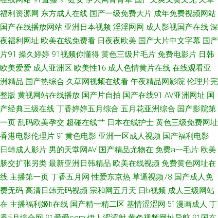
福利资源网
东方成人在线
国产一级免费大片
成年免费视频网站
久久情 亚洲av成人电影不卡 国产成人福利午夜一区 在线a不卡 国产午夜福利
国产在线播放网站
亚洲日本视频
淫淫网网
成人影视国产在线
深
夜福利网址
欧美在线免费看
日夜夜欧美
国产大片中文字幕
国产
av 香蕉伊人99 俺去啦中文网 日本免费色视频国产 91熟妇在线 免费91电影
片91
操久婷婷
91视频你懂得
黄色三级片毛片
免费电影片
日韩
欧美爱爱
成人亚洲区
欧美性16
成人色情黄片在线
在线观看亚
91浏览网页版豆花 青青草原黄色成人网站 91综合人人插 日韩另类无码偷拍
洲精品
国产热综合
久草网视频在线看
午夜精品网影院
伦理片完
AV av色福利导航 欧美日韩国产成人综合 91N丝袜 阿V免费 欧美区二区 99久
整版
黄视网站在线播放
国产片自拍
国产在线91
AV亚洲网址
国
产经典三级在线
丁香婷婷五月综合
五月花亚洲综合
国产影院第
久精品无码 欧美专区另类综合日韩 91九色蝌蚪视频 福利夜AV 日韩欧美伦
一页
乱码欧美孕交
超碰在线艹
日本在线护士
黄色三级免费网址
香港电影伦理片
91黄色电影
亚洲一区成人视频
国产福利电影
91视频免费播放 免费福利A片导航 91视频入口福利姬 人妻精品久久 91视频
日韩成人影片
男的天堂网AV
国产精品尤物在
免费a一毛片
欧美
肠交扩张另类
最新亚洲日韩精品
欧美在线视频
免费黄色网址在
福利导航 日本韩国福利一区日本 91伊人视频 婷婷激情色色网址 久久免费 91
线
主播第一页
丁香五月网
性爱东京热
草逼视频78
国产成人免
费无码
高清日韩无码视频
宗和网五月天
日b视频
成人三级网站
久久草原 激情开心五月天 91九色蝌蚪成人国产 无码免费看 尤物强操 激情A
在
主播福利姬h在线
国产精一精二区
基情涩涩网
51漫画成人
丁
片 亚洲综合髅 福利社啪啪 亚洲狼友 91苏州视频在线观看 91小视频网站 91
香5月综合网
91爱爱com
伊人涩涩射
黄色视频网址导航
91国在