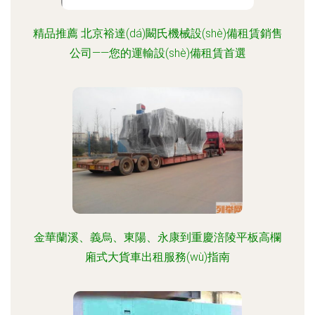
精品推薦 北京裕達(dá)闞氏機械設(shè)備租賃銷售
公司——您的運輸設(shè)備租賃首選
金華蘭溪、義烏、東陽、永康到重慶涪陵平板高欄
廂式大貨車出租服務(wù)指南