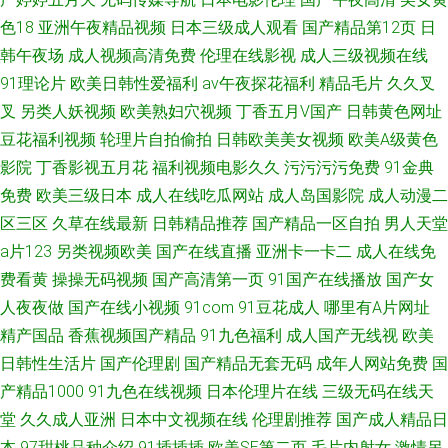
色18
亚洲午夜精品视频
日本三级成人观看
国产精品第12页
日
韩午夜场
成人视频高清免费
伦理在线影视
成人三级视频在线
91理论片
欧美日韩性爱福利
av午夜探花福利
精品毛片
久久叉
叉
另类人妖视频
欧美熟妇穴视频
丁香五月V国产
日韩黄色网址
豆花福利视频
轮理片自拍偷拍
日韩欧美美女视频
欧美A级黄色
影院
丁香影视五月花
福利视频电影久久
污污污污免费
91金典
免费
欧美三级日本
成人在线吃瓜网站
成人岛国影院
成人动漫二
区三区
久草在线最新
日韩精品推荐
国产精品一区自拍
男人天堂
a片123
另类视频欧美
国产在线直播
亚洲卡一卡二
成人在线免
费看黄
操操无码视频
国产高清第一页
91国产在线播放
国产女
人夜夜做
国产在线小视频
91com
91豆花成人
哪里有A片网址
精产国品
香蕉视频国产精品
91九色福利
成人国产无线视
欧美
日韩性生活片
国产伦理剧
国产精品无套无码
成年人网站免费
国
产精品1000
91九色在线视频
日本伦理片在线
三级无码在线天
堂
久久成人亚洲
日本中文视频在线
伦理剧推荐
国产成人精品日
本
97甜桃品种介绍
91插插插
欧美SE第二页
毛片内射女
激情另