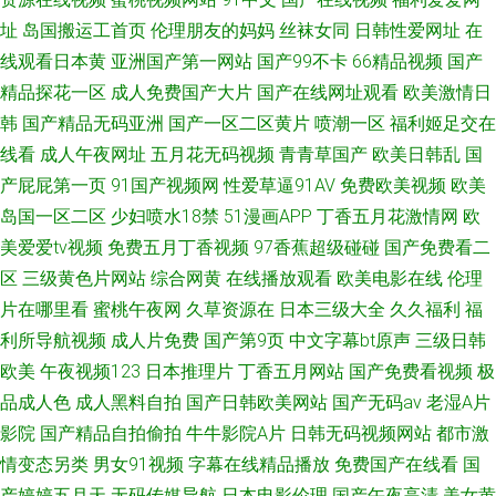
址
岛国搬运工首页
伦理朋友的妈妈
丝袜女同
日韩性爱网址
在
线观看日本黄
亚洲国产第一网站
国产99不卡
66精品视频
国产
精品探花一区
成人免费国产大片
国产在线网址观看
欧美激情日
韩
国产精品无码亚洲
国产一区二区黄片
喷潮一区
福利姬足交在
线看
成人午夜网址
五月花无码视频
青青草国产
欧美日韩乱
国
产屁屁第一页
91国产视频网
性爱草逼91AV
免费欧美视频
欧美
岛国一区二区
少妇喷水18禁
51漫画APP
丁香五月花激情网
欧
美爱爱tv视频
免费五月丁香视频
97香蕉超级碰碰
国产免费看二
区
三级黄色片网站
综合网黄
在线播放观看
欧美电影在线
伦理
片在哪里看
蜜桃午夜网
久草资源在
日本三级大全
久久福利
福
利所导航视频
成人片免费
国产第9页
中文字幕bt原声
三级日韩
欧美
午夜视频123
日本推理片
丁香五月网站
国产免费看视频
极
品成人色
成人黑料自拍
国产日韩欧美网站
国产无码av
老湿A片
影院
国产精品自拍偷拍
牛牛影院A片
日韩无码视频网站
都市激
情变态另类
男女91视频
字幕在线精品播放
免费国产在线看
国
产婷婷五月天
无码传媒导航
日本电影伦理
国产午夜高清
美女黄