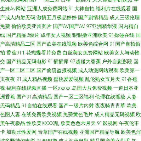
生妹Av网站
亚洲人成免费网站
91大神自拍
福利片在线观看
国
影视导航 黑丝探花 无码人妻影音先锋 91大香蕉 91视频最新链接 久热精品婷
产成人内射无码
激情五月极品婷婷
国产剧情精品
成人三级伦理
婷 91极品福利姬 先锋影音自拍 91蜜桃成人网 91免免费版黄完整 91豆花网
免费
偷怕欧美亚州图片
国产AV国产AV
97亚洲精华液
国内精自
线
国产精品3级片
成年女人视频
狠狠撸亚洲欧美
91操碰在线
国
址在线 51视频在线观看 91啦操全 91V在线观看 伊人无吗AV 日韩专区中文字
产高清精品二区
国产欧美在线视频
欧美色综合网
91国产自拍偷
拍
香蕉911
花蝴蝶看片免费
白丝美女免费网站
欧美女人与动物
幕 人人操人人摸AV 久久国产乱第一页 国产欧美香蕉视频 AV老司机资源网
交
国产精品无码电影
91插插库
97超碰大香蕉
户外自慰影院
国
产一区二区二区
国产偷窥盗摄视频
成人动漫网站观看
欧美第一
91视频在线观看网站 91夫妻生活超碰 午夜小视频男人天堂 人妻资源站 欧美
页夜夜
91成人精品视频
蜜桃爱爱视频
乱伦熟女五月天
91香蕉
视
福利在线视频直播
一区xxxxx
岛国大片免费视频
一道日本亚
女同在线 国内版肏屄视频 东方先锋天堂av 91污网页路口 91黄免费版 影音先
洲香蕉
国产91高清精品
国产一区二区福利
伦理在线播放
人妻
锋AV国产 日韩不卡成人网站 麻豆兄妹乱情 国产第五区 www人妖自卫 91拍
无码精品
91自拍在线观看
国产一级片内射
夜夜骑青青草
欧美
色图人妻
在线免费欧美视频
免费黄色毛片
成人精品无码视频
欧
拍拍在线 91激情 伊人婷婷久久狠狠网 天堂成人五区 欧美性一区 久操资源站
美午夜极品
性欧美ⅩⅩⅩⅩ乱
欧美色色六月天
91影视网
午夜伦不
卡
加勒比性爱网
青草国产在线视频
亚洲国产精品导航
欧美色淫
黑丝袜后入 超碰AV福利 97九色成人 91啦露脸熟女 中文字幕人妻无码三区
波多野结依电影
91狠狠撸
成人深夜电影
精品国产美女剃毛
加