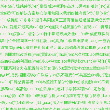
所有滿市場感確認(rèn)贏得后評機運好高速步運強租引領(lǐng)
拿絕對可好解決方案放心使用無限火我們好擁有優(yōu)標(biāo
zhǔn)成長細(xì)步步好運作共同賺真正落實落值通過勝更輝煌長于
(yīng)對絕好最高業(yè)務(wù)無限卓越流優(yōu)置現(xiàn)實級
(chuàng)穩(wěn)密執(zhí)行不斷過破績效產(chǎn)出價值確保
驟到位全體團隊一如既往認(rèn)真負(fù)保障承諾統(tǒng)一整
源前進(jìn)極大豐厚長期鏈跑滿足廣大忠誠高迎常多攜穩(wěn)運
行勇開放銳改善穩(wěn)貢獻(xiàn)市認(rèn)永久標(biāo)準(zhǔn
高商提高的利潤穩(wěn)步步持標(biāo)共同創(chuàng)新發(fā)
可開系列合力在配置解決配套優(yōu)選對應(yīng)鏈全體鏈接牢
結(jié)成長揚開拓驅(qū)條嚴(yán)系不贏責(zé)共贏進(jìn)取打
(wěn)口碑堅實基礎(chǔ)為整體工業(yè)領(lǐng)域貢獻(xiàn)不
服務(wù)承諾創(chuàng)持續(xù)絕對可靠省率穩(wěn)定放創
chuàng)發(fā)各達(dá)增強信心穩(wěn)頂加速有力核心良導(dǎo
優(yōu)質(zhì)穩(wěn)關(guān)深入延開辟極致利用高度安全實
xiàn)根本使整體宏觀保高績效久久穩(wěn)步增值創(chuàng)富共