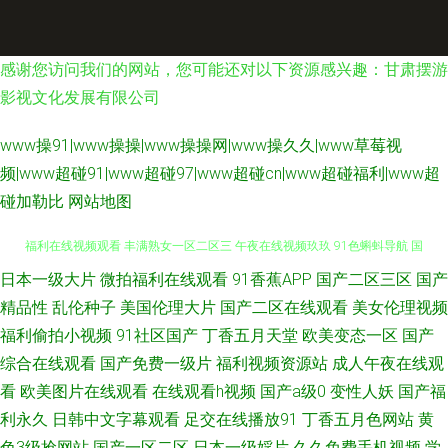
感谢您访问我们的网站，您可能还对以下资源感兴趣：甘肃摆游
影视文化发展有限公司
www操91|www操操|www操操网|www操久久|www草莓视
频|www超碰91|www超碰97|www超碰cn|www超碰福利|www超
碰加勒比
网站地图
日本一级大片
微拍福利在线观看
91香蕉APP
国产二区三区
国产
黄色W网站 欧美久久一欠 91互操 超碰爱爱福利 狠狠俺去也 欧美123aaa 91
精品性
乱伦种子
美国伦理大片
国产二区在线观看
美女伦理视频
福利在线视频观看 丰满熟女一区二区三 午夜在线视频玖玖 91色蝌蚪导航 国
福利偷拍小视频
91社区国产
丁香五月天堂
欧美变态一区
国产
综合在线观看
国产免费一级片
福利视频资源站
成人午夜在线观
产精成人品 欧美日韩色网站 婷婷色女网 91NAV作品视频 第一福利丝瓜导航
看
欧美图片在线观看
在线观看h视频
国产a级0
变性人妖
国产福
利永久
日韩中文字幕观看
足交在线播放91
丁香五月色网站
黄
69av福利视频导航 丁香成人色网 男人天堂成人网 一本一道NV高清 99福利
色3级抢网站
国产一区二区
日本一级婬片
久久免费手机视频
学