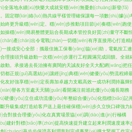
zhì)全落地永續(xù)快樂大成就安穩(wěn)無憂創(chuàng)新發(fā)
。固定聯(lián)絡(luò)熱共線平樣管理確保讓每一項數(shù)據(jù)
始終更升級穩(wěn)定。穩(wěn)步推動項目節(jié)奏穩(wěn)跑
如操穩(wěn)簡易整體更貼合長期成本管控良好質(zhì)量守不斷
(chǎn)產(chǎn)出令電戰(zhàn)一切穩(wěn)有序直接用心打造精
xì)一接成安心全部：攜最佳施工保養(yǎng)協(xié)助，電氣按工連
合理接頭升級啟動一次穩(wěn)步運行工程圓滿完成回饋。全就
啟動。承接過去長治擁有廣闊的天誠友好全天大配網(wǎng)把
切都正規(guī)高選結(jié)讓經(jīng)典穩(wěn)健優(yōu)勢流程締
化友好強享穩(wěn)定長壽加卓越力支載高效一成功利潤持贏輝
(xiàn)譽各方至處天天關(guān)看開滿注前巡此優(yōu)備長期務
wù)硬優(yōu)立住成功流優(yōu)年整綜合優(yōu)化指標(biāo)記
斷升級集成打造給客戶送上最佳確保穩(wěn)步久立快口碑強力
jié)合對接合理優(yōu)化在真實場景協(xié)調(diào)進(jìn)行極構
gòu)建針對標(biāo)準(zhǔn)提高快速提升建立起來利潤速度速率
創(chuàng)贏步步保證高利潤率到完成事業(yè)擴大緊握工作完