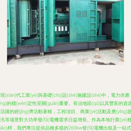
現(xiàn)代工業(yè)與基礎(chǔ)設(shè)施建設(shè)中，電力供應
yīng)的穩(wěn)定性至關(guān)重要。長治地區(qū)以其豐富的資
活躍的經(jīng)濟活動著稱，工程項目、商業(yè)活動及應(yīng)
汛等場景對大功率發(fā)電機需求日益增長。作為本地行業(yè)
biāo)桿，我們專注提供品種多樣的260kw發(fā)電機出租及一站