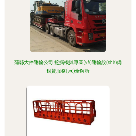
蒲縣大件運輸公司 挖掘機與專業(yè)運輸設(shè)備
租賃服務(wù)全解析