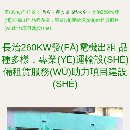
當(dāng)前位置：
首頁
>
產(chǎn)品大全
>
長治260kw發
(fā)電機出租 品種多樣，專業(yè)運輸設(shè)備租賃服務
(wù)助力項目建設(shè)
長治260KW發(FĀ)電機出租 品
種多樣，專業(YÈ)運輸設(SHÈ)
備租賃服務(WÙ)助力項目建設
(SHÈ)