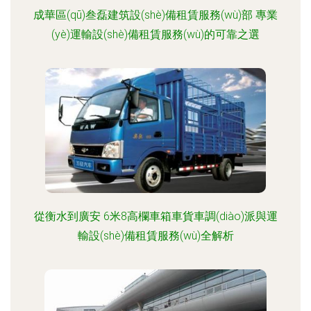
成華區(qū)叁磊建筑設(shè)備租賃服務(wù)部 專業
(yè)運輸設(shè)備租賃服務(wù)的可靠之選
從衡水到廣安 6米8高欄車箱車貨車調(diào)派與運
輸設(shè)備租賃服務(wù)全解析