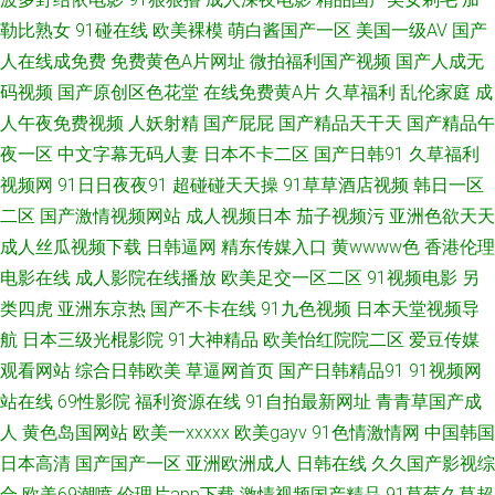
勒比熟女
91碰在线
欧美裸模
萌白酱国产一区
美国一级AV
国产
91豆花原创 午夜福利九洲 日韩1234级 久久黄色网址 黑丝在线 大香蕉大香
人在线成免费
免费黄色A片网址
微拍福利国产视频
国产人成无
码视频
国产原创区色花堂
在线免费黄A片
久草福利
乱伦家庭
成
蕉伊人在线 豆花社区视频在线 91在线观看跳转路口 91福利视频1000 午夜
人午夜免费视频
人妖射精
国产屁屁
国产精品天干天
国产精品午
91伦理 桃色剧院 日本H祝频 蜜桃臀传媒 国产黄色免费性交 伊人宗网 亚洲AV
夜一区
中文字幕无码人妻
日本不卡二区
国产日韩91
久草福利
视频网
91日日夜夜91
超碰碰天天操
91草草酒店视频
韩日一区
福利在线观看 日韩中文字幕婷婷综合 欧美一区无码专区 久久九九一区国产
二区
国产激情视频网站
成人视频日本
茄子视频污
亚洲色欲天天
成人丝瓜视频下载
日韩逼网
精东传媒入口
黄wwww色
香港伦理
国产免费AV资源 波多野结衣狠狠干 91在线99 91海角社区在线观看 91传媒
电影在线
成人影院在线播放
欧美足交一区二区
91视频电影
另
类四虎
亚洲东京热
国产不卡在线
91九色视频
日本天堂视频导
视频再现观看 在线不卡a 四虎论坛 日韩成人无毒ava 日韩操B 女同扣逼 九一
航
日本三级光棍影院
91大神精品
欧美怡红院院二区
爱豆传媒
视频免费入口 国产欧美一区视频 高清无码内射 俺去天堂网 91网站在线免费
观看网站
综合日韩欧美
草逼网首页
国产日韩精品91
91视频网
站在线
69性影院
福利资源在线
91自拍最新网址
青青草国产成
下载 91美女爆插福利 超碰97人人操人人摸 91吴梦梦在线 91国产原创出厂
人
黄色岛国网站
欧美一xxxxx
欧美gayv
91色情激情网
中国韩国
日本高清
国产国产一区
亚洲欧洲成人
日韩在线
久久国产影视综
电影 伊人干福利社 性福五月天激情 日韩无码人妻专区精品 欧美成人性色影
合
欧美69潮喷
伦理片app下载
激情视频国产精品
91草莓久草超