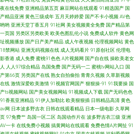
夜在线免费
亚洲精品第五页
麻豆网站在线观看
91精选国产
国
产精品亚洲
黄色三级成年
五月天婷婷爱
国产不卡小视频
AV色
哟哟
亚洲天堂丁香五月
91社网
美女视频黄全免费
国产精品第
一页国
另类区另类欧美
欧美色图乱伦小说
免费成人软件
黄色网
址视频播放
国产日产美产精品
成人午夜视频
伦理视频网站
黄色
18禁网站
亚洲无码视频在线
成人无码看片
91原创社区
伦理电
影香港
成人免费
蜜桃91色色
A片视频网
国产自在线
操欧美老女
人
人人97综合精品
岛国免费
国产无码一二
蜜桃tv网站入口
国
产第66页
另类国产在线
熟女自拍偷拍
青青久视频
久草新视频
在线
激情深爱欧美激情
91视频官网国产
狠狠操-91
91我要操
国
产ts视频网站
国产美女视频网站
91视频成人下载
国产无码色色
91香蕉亚洲精品
91伊人加勒比
欧美狠狠插
日韩精品高清
黄色
av网
日本波多野吉衣
日韩在线观看精品
日本一级电影
久草网
页
97免费艹
岛国一区二区
岛国动作片在
波多野吉衣三级
亚洲
AV一卡
在线免费小视频
搞黄网站在线观看
免费色情A片网扯
91
资源在线视频
蜜桃视频网站
91中文
国产在线视频
福利爱爱网