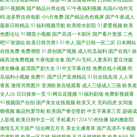
新91视频网
国产精品分类在线
97午夜福利视频
岛国AV动作无
综合第一页 狠狠久久香蕉 国产美女草逼 成人午夜在线 91在线国产视频观看
码
波多野吉依电影
小h片免费
国产精品色色视屏
国产午夜成人
最新日韩精品
91福利视频导航
欧美喷水影院
91爱爱视频
欧美
免费 91影院在线 91深夜福利在线导航 91大神合集 自拍自慰视频 95超碰资
色图论坛
91榴莲小视频
国产高清一卡新区
国产看片资源
二色
源网 色五月影音综合 91黄色入口 成人深夜福利18 午夜色影院 国内51视频
吧97资源站
欧美日韩另类0
91华人
国产日韩一区二区
日本网站
在线免费
免费潮喷
91原创国产视频
成人吃瓜福利
国产在线9
操
亚洲一区二区蜜桃 91网址在线观看视频 四虎视屏 91原创论坛视频 国产精品
碰高清免费视频
午夜电影全集
国产AV无码
人妻系列
爱豆传媒
倩女幽魂
超清国产剧大全
91中文字幕在线
免费在线小视频
吃
超碰久久 95在线国产视频 91av福利资源在线 成人福利网 日韩旡套 91撸电
瓜福利小视频
免费91
国产日产亚洲精品
91社在线高清
人人草
香蕉
激情另类图片
亚洲欧美在线观看
成人三级成人三级
欧美老
影 国产黄色免费性交 日本黄色网入口站 91国产专区 东方AV免费网 欧美黑人
女人bb
日日操第一页
91网豆花视频
91福利剧场
免费影视观看
91视频国产自拍
国产美女在线视频
欧美又大
无码四虎
女同激
性爱o 91后入极品JK美女 国产亚洲日本欧美 亚洲日韩国产成人在线 91足交
吻视频
极品性爱导航
欧美国产拳交喷奶
中文字幕第三页
超碰成
视频在线观看 老司机干逼 91超碰私人 阿V不卡 日韩AV综合 91黑絲美女被草
人影视
欧美日韩中文一区
手机看片1204
91色快播
福利撸影院
激情五月天国产
综合网五月天
美女主播青草
国产高清不卡视频
久草亚洲天堂 91草美女 草逼视频高清无码 美女叼嘿网站 香蕉视频av麻烦 91
四虎影视
欧美一区在线
操碰视频
五月天婷婷欧美
欧美大BB
国