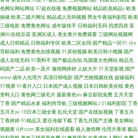
色网址网站网址
97超在线视
免费视频网站
精品欧美精品v
欧美
操碰
欧美二级片网址
精品成人无码视频
男女午夜福利影院
欧美
三级电影
免费黄色网址
成年版快手
日韩福利无码
四虎四房
亚
洲AV在线豆花
亚洲区成人
美女黄片免费观看
三级网站视频网
成人日韩精品
日韩福利专区
欧美二区女同
国产精品一区91
小x
导航福利
免费黄色在线视频
91原创视频
欧美日韩小视频
国产
成人在线无码
91黑料不
国产极品自拍
岛国最大色网站
精品无
码国产二品
欧美一及片
激情网婷婷
人妖大片
91天堂影视
国产
www
成年人伦理片
高清日韩电影
国产尤物视频在线
超碰福利
97视屏
91看片入口
日本国产成人视频
日本日韩欧美在线
黄色
资料入口
黄色网三级毛片
最新黄色av
麻豆影院免费
五月天堂
丁香
国产精品水多
福利所导航
三级视频网站J
51福利影院
丁香
五月天av
18日本三级全黄
乱伦天堂
国产在线短视频
丁香五月
丁香婷婷
91精品又
爱豆传媒下载
丁香九月国产主播
美女网站
视频黄
A片com
美女福利在线观看
狼人激情网
伦理片香港
极品
福利导航
黄色三级最新免费
91嫩草国产
午夜成年人网站
免费