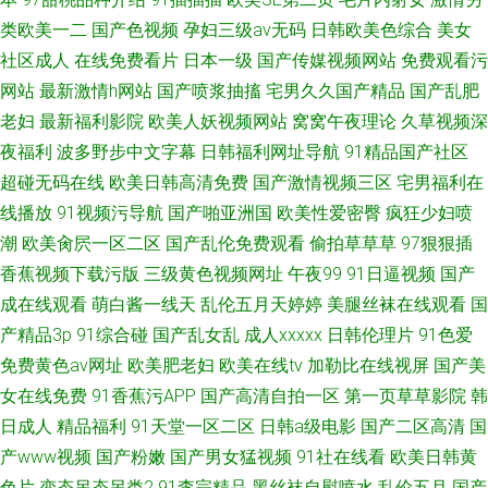
类欧美一二
国产色视频
孕妇三级av无码
日韩欧美色综合
美女
社区成人
在线免费看片
日本一级
国产传媒视频网站
免费观看污
网站
最新激情h网站
国产喷浆抽搐
宅男久久国产精品
国产乱肥
老妇
最新福利影院
欧美人妖视频网站
窝窝午夜理论
久草视频深
夜福利
波多野步中文字幕
日韩福利网址导航
91精品国产社区
超碰无码在线
欧美日韩高清免费
国产激情视频三区
宅男福利在
线播放
91视频污导航
国产啪亚洲国
欧美性爱密臀
疯狂少妇喷
潮
欧美肏屄一区二区
国产乱伦免费观看
偷拍草草草
97狠狠插
香蕉视频下载污版
三级黄色视频网址
午夜99
91日逼视频
国产
成在线观看
萌白酱一线天
乱伦五月天婷婷
美腿丝袜在线观看
国
产精品3p
91综合碰
国产乱女乱
成人xxxxx
日韩伦理片
91色爱
免费黄色av网址
欧美肥老妇
欧美在线tv
加勒比在线视屏
国产美
女在线免费
91香蕉污APP
国产高清自拍一区
第一页草草影院
韩
日成人
精品福利
91天堂一区二区
日韩a级电影
国产二区高清
国
产www视频
国产粉嫩
国产男女猛视频
91社在线看
欧美日韩黄
色片
变态另态另类2
91李宗精品
黑丝袜自慰喷水
乱伦五月
国产