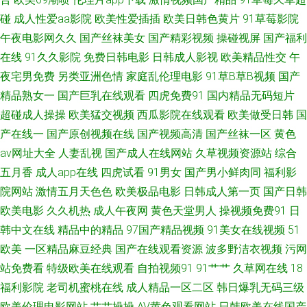
碰
成人性爱aa影院
欧美性爱插插
欧美日韩色黄片
91草莓影院
院 后入妹妹 国产激情一区 AV先锋影音电影中文 91网站在线观看密桃 91海
午夜电影网久久
国产丝袜美女
国产精彩视频
操碰视屏
国产福利
在线
91久久影院
免费日韩电影
日韩成人影视
欧美精品性交
午
外资源 综合色网性 五月天婷婷色图 欧美性爱网第一页 另类激情第一页 极品
夜宅男免费
另类亚洲色情
家庭乱伦理电影
91草B草B视频
国产
白丝一二区 国产91性爱直播导航 A片男人的天堂 91人妻性爱超碰 91麻豆精
精品熟女一
国产巨乳在线观看
四虎免费91
国内精品无码短片
超碰成人操操
欧美猛交视频
西瓜影院在线观看
欧美做受日韩
国
品传媒在线 91黄色 91TV黄 一区二区不卡 婷婷色成人资源 日韩啪啪啪在线
产在线一
国产原创视频在线
国产视频高清
国产丝袜一区
黄色
av网址大全
人妻乱视
国产成人在线网站
久草视频资源站
综合
欧美久久一欠 美女被草91久久 国产在线96页 国产国际精品成人 囯产精品久
五月香
成人app在线
四虎试看
91男女
国产男小鲜肉同
福利影
院网站
激情五月天色色
欧美极品电影
日韩成人第一页
国产日韩
爱爱影院免费 91深夜网站色 91免费国 91爱豆美女视频 伊人无吗AV 日韩夜
欧美电影
久久机热
成人午夜网
黄色天堂男人
操视频免费91
日
韩中文在线
精品中的精品
97国产精品视频
91美女在线视频
51
夜撸啊撸 美日免费一级毛综合 久久日本熟妇熟色一区 國產AV天美傳媒 福利
欧美
一区精品麻豆经典
国产在线观看资源
波多野洁衣视频
污网
资源导航 AV午夜在线 91视频在线观看完整版 91黄色视频网址 综合色网每天
站免费看
特级欧美在线观看
自拍视频91
91艹艹
久草网在线
18
福利影院
老司机蜜桃在线
成人精品一区二区
韩日爆乳无码三级
每夜日日 1024国产免费 影音先锋亚洲无码 91看片黄色片 五月婷香 91在线
欧美伦理电影网站
艹艹操操
AV黄色观看网站
日韩欧美在线国产