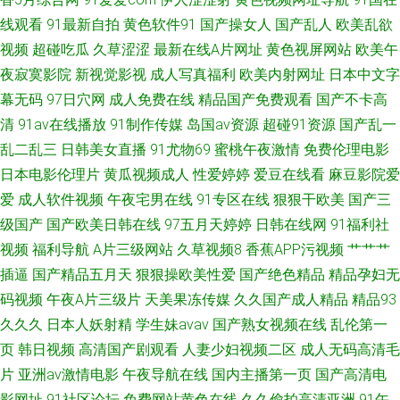
线观看
91最新自拍
黄色软件91
国产操女人
国产乱人
欧美乱欲
视频一区蜜桃 91蜜桃四区 91红杏 91华人在线 91吃瓜麻豆观看 1024黄色电
视频
超碰吃瓜
久草涩涩
最新在线A片网址
黄色视屏网站
欧美午
夜寂寞影院
新视觉影视
成人写真福利
欧美内射网址
日本中文字
影 一区一去一区一级 亚洲肏屄视频 五月天色色综合 少妇精品高潮 51手机自
幕无码
97日穴网
成人免费在线
精品国产免费观看
国产不卡高
清
91av在线播放
91制作传媒
岛国av资源
超碰91资源
国产乱一
拍视频 91超碰在线观看 91高清无码看片 91黑丝美女艹逼 91成人在线免费
乱二乱三
日韩美女直播
91尤物69
蜜桃午夜激情
免费伦理电影
视频 91才热 91com看片 综合色情第七页
日本电影伦理片
黄瓜视频成人
性爱婷婷
爱豆在线看
麻豆影院爱
爱
成人软件视频
午夜宅男在线
91专区在线
狠狠干欧美
国产三
级国产
国产欧美日韩在线
97五月天婷婷
日韩在线网
91福利社
视频
福利导航
A片三级网站
久草视频8
香蕉APP污视频
艹艹艹
插逼
国产精品五月天
狠狠操欧美性爱
国产绝色精品
精品孕妇无
码视频
午夜A片三级片
天美果冻传媒
久久国产成人精品
精品93
久久久
日本人妖射精
学生妹avav
国产熟女视频在线
乱伦第一
页
韩日视频
高清国产剧观看
人妻少妇视频二区
成人无码高清毛
片
亚洲av激情电影
午夜导航在线
国内主播第一页
国产高清电
影网址
91社区论坛
免费网站黄色在线
久久偷拍高清亚洲
91午