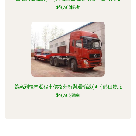
務(wù)解析
義烏到桂林返程車價格分析與運輸設(shè)備租賃服
務(wù)指南