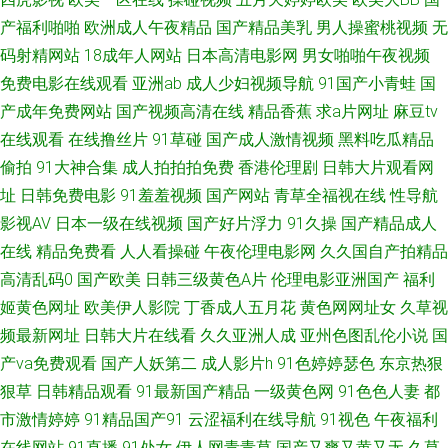
产福利啪啪
欧洲成人午夜精品
国产精品美乳
男人操蜜桃视频
无
九色网址 高清自慰成人 深爱的激情网 91网站入囗 日韩综合在线精品 91色影
码射精网站
18成年人网站
日本高清电影网
男女啪啪午夜视频
免费电影在线观看
亚洲ab
成人少妇视频导航
91国产小青蛙
国
院 日韩资源网址 91网站在线免费 免费看男女瑟瑟的网站 91传媒拍的视频免
产成年免费网站
国产视频高清在线
精品香蕉
求a片网址
麻豆tv
在线观看
在线撸丝片
91草碰
国产成人激情视频
黑料吃瓜精品
费观看 国产精品色 亚洲欧美日韩黄色 国产自91 亚洲日韩综合另类 www97
偷拍
91大神合集
成人拍拍拍免费
香港伦理剧
日韩大片观看网
精品短视频 日韩综合 91在线免费视屏 久久蜜桃麻豆 91h片 豆花论坛 五月花
址
日韩免费电影
91羞羞视频
国产网站
青草全福视在线
性导航
影视AV
日本一级在线视频
国产好片浮力
91久操
国产精品成人
丁香 97超碰自拍 日韩A视频 草草浮力线路入口 91c在线 青青草999热 91c鈥
在线
精品免费看
人人看操碰
午夜伦理电影网
久久国自产拍精品
高清乱码0
国产欧美
日韩三级黄色A片
伦理电影亚洲国产
福利
唍 91在线观看免费高清视频 国产熟女91 青青草原综合社区 尤物视频网址 国
姬黄色网址
欧美伊人影院
丁香成人五月花
黄色网网址女
久草视
频最新网址
日韩大片在线看
久久亚洲人成
亚州色图乱伦小说
国
产精品同女久久 污污大涩 91看黄 欧美操B一久久 99久久精品费精 日韩免费
产va免费观看
国产人妖第二
成人影片h
91色婷婷瑟色
东京热狠
黄色网址 91色情直播 久久精c 91超在线 福利AV网址在线 69麻豆 精品人妻中
狠草
日韩精品观看
91最新国产精品
一级黄色网
91色色人妻
都
市激情婷婷
91精品国产91
云涩福利在线导航
91视色
午夜福利
文字幕专区 91V在线 九九精品免费观看入口 91传媒视频免费观看 国产精品
在线网站
91直播
91处女
伊人网青青草
国产又爽又黄又无
久草